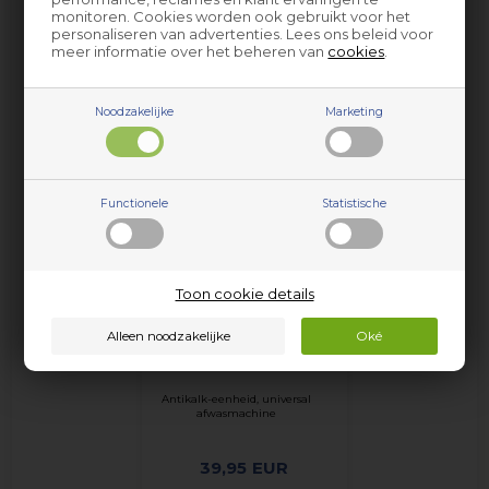
merken en modellen. Zie productinfo voor specificaties.
monitoren. Cookies worden ook gebruikt voor het
personaliseren van advertenties. Lees ons beleid voor
meer informatie over het beheren van
cookies
.
Noodzakelijke
Marketing
Populaire verwante items
Functionele
Statistische
Toon cookie details
Antikalk-eenheid, universal
afwasmachine
39,95
EUR