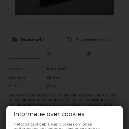
Bezorging € 4
14 dagen bedenktijd
Lengte
1500 mm
Diameter
22 mm
Kleur
Grijs
Dit is een alternatief product dat kan worden gebruikt als
vervanging voor het origineel. Er kunnen afwijkingen zijn
van de originele versie, b.v. vorm, kleur of iets dergelijks.
Informatie over cookies
De vermelde diameters zijn binnenmaten.
Dit is een universeel product dat past op veel verschillende
Nettoparts.nl gebruiken cookies om onze
performance, reclames en klant ervaringen te