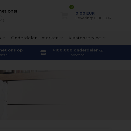
0
et ons!
0,00
EUR
21
Levering:
0,00 EUR
-15
s
Onderdelen - merken
Klantenservice
met ons op
>100.000 onderdelen
op
rts.nl
voorraad