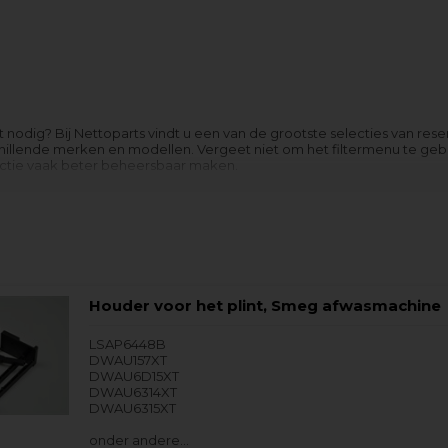
t nodig? Bij Nettoparts vindt u een van de grootste selecties van re
hillende merken en modellen. Vergeet niet om het filtermenu te gebr
lectie vaak beter beheersbaar maken.
g heeft bij het vinden van het reserveonderdeel voor de Vaatwasser d
. Vergeet niet om zoveel mogelijk informatie van het
typeplaatje
te
Houder voor het plint, Smeg afwasmachine
LSAP6448B
DWAU157XT
DWAU6D15XT
DWAU6314XT
DWAU6315XT
onder andere…