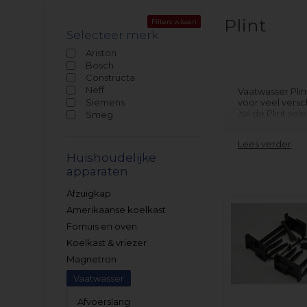
Plint
Filters wissen
Selecteer merk
Ariston
Bosch
Constructa
Neff
Vaatwasser Plin
Siemens
voor veel versc
zal de Plint se
Smeg
Als u hulp nodi
ons
Lees verder
op te nemen
Huishoudelijke
apparaten
Afzuigkap
Amerikaanse koelkast
Fornuis en oven
Koelkast & vriezer
Magnetron
Vaatwasser
Afvoerslang