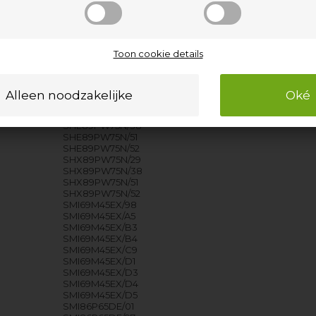
SBV99M30NL/97
SBV99M30NL/98
SBV99M30NL/99
SBV99M30NL/A5
SBV99M30NL/B3
Toon cookie details
SBV99M30NL/B4
SBV99M30NL/B6
SBV99M30NL/D3
SBV99M30NL/D4
SBV99M30NL/D5
SHE89PW75N/29
SHE89PW75N/38
SHE89PW75N/51
SHE89PW75N/52
SHX89PW75N/29
SHX89PW75N/38
SHX89PW75N/51
SHX89PW75N/52
SMI69M45EX/98
SMI69M45EX/A5
SMI69M45EX/B3
SMI69M45EX/B4
SMI69M45EX/C9
SMI69M45EX/D1
SMI69M45EX/D3
SMI69M45EX/D4
SMI69M45EX/D5
SMI86P65DE/01