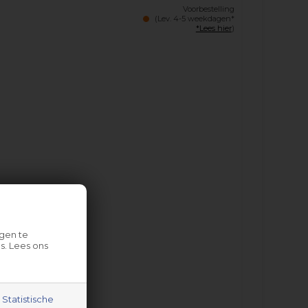
Voorbestelling
(Lev. 4-5 weekdagen*
*Lees hier
)
gen te
s. Lees ons
Statistische