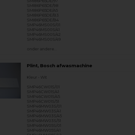
SMI86P65DE/97
SMI86P65DE/98
SMI86P65DE/A5
SMI86P65DE/B3
SMI86P65DE/B4
SMP46MS00S/01
SMP46MS00S/41
SMP46MS00S/42
SMP46MS00S/49
onder andere…
Plint, Bosch afwasmachine
Kleur - Wit
SMP46CW01S/01
SMP46CW01S/41
SMP46CW01S/45
SMP46CW01S/51
SMP46MW03S/01
SMP46MW03S/41
SMP46MW03S/45
SMP46MW03S/51
SMP46MW05S/01
SMP46MW05S/41