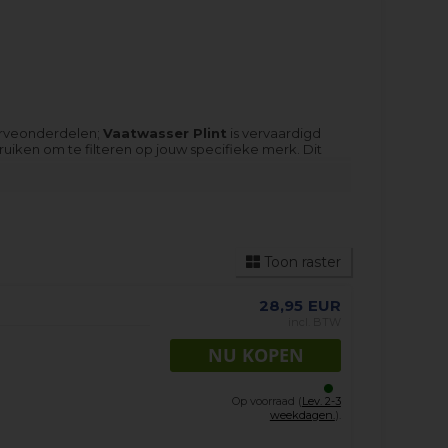
serveonderdelen;
Vaatwasser Plint
is vervaardigd
uiken om te filteren op jouw specifieke merk. Dit
at u nodig heeft, aarzel dan niet om
contact met
 vermelden.
Toon raster
28,95
EUR
incl. BTW
Op voorraad (
Lev. 2-3
weekdagen.
).