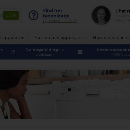
Vind het
Chat m
typeplaatje
Ma-vr 8-
Za-zo 10
Wij helpen - klik hier
e apparaten
Huis en tuin apparaten
Horeca machine
De begeleiding
Neem contact 
en
alle
weekdagen
info@nettopa