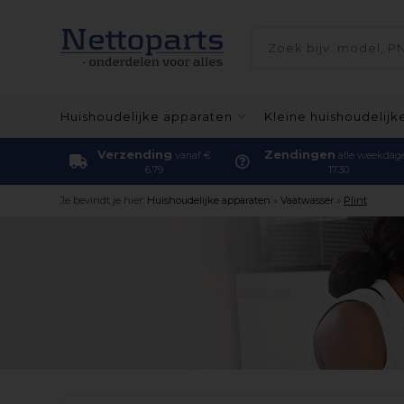
Huishoudelijke apparaten
Kleine huishoudelijk
Verzending
Zendingen
vanaf €
alle weekdag
6,79
17.30
Je bevindt je hier:
Huishoudelijke apparaten
»
Vaatwasser
»
Plint