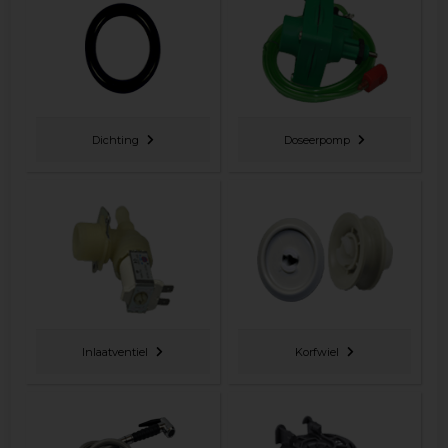
Dichting
Doseerpomp
Inlaatventiel
Korfwiel