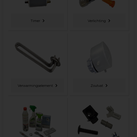
Timer
Verlichting
Verwarmingselement
Zoutvat