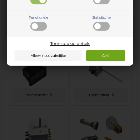
Functionele
Statistische
Sproeiarm
Standpijp
Toon cookie details
Thermometer
Thermostaat