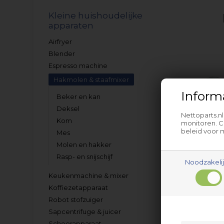
Kleine huishoudelijke
apparaten
Airfryer
Blender
Espresso machine
Hakmolen & staafmixer
Inform
Beker en kan
Deksel
Nettoparts.n
Kom
monitoren. C
beleid voor 
Mes
Molen en hakker
Beker en
Rasp- en snijschijf
Noodzakeli
Keukenmachine & mixer
Koffiezetapparaat
Robot stofzuiger
Sapcentrifuge & juicer
Scheerapparaat