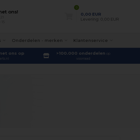
0
et ons!
0,00
EUR
21
Levering:
0,00 EUR
-15
s
Onderdelen - merken
Klantenservice
met ons op
>100.000 onderdelen
op
rts.nl
voorraad