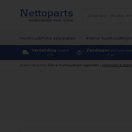
Huishoudelijke apparaten
Kleine huishoudelijk
Verzending
Zendingen
vanaf €
alle weekdag
6,79
17.30
Je bevindt je hier:
Kleine huishoudelijke apparaten
»
Hakmolen & staafm