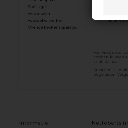
Stofzuiger
Vleesmolen
Molen en h
Voedselverwerker
Overige keukenapparatuur
Hier vindt u een 
hebben, kunnen we
vindt het hier.
Staat het Hakmole
begeleiden! Verge
Informatie
Nettoparts.n