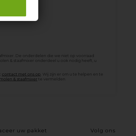
afmixer. De onderdelen die we niet op voorraad
len & staafmixer onderdeel u ook nodig heeft, u
t
contact met ons op
. Wij zijn er om u te helpen en te
molen & staafmixer
te vermelden.
aceer uw pakket
Volg ons