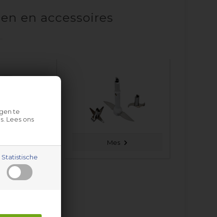
en en accessoires
gen te
s. Lees ons
om
Mes
Statistische