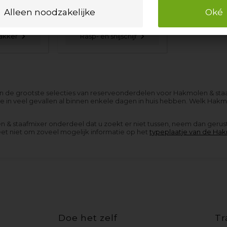
akker
Rasp- en snijschijf
van de grootste selecties van reserveonderdelen voor Hakmolen & sta
 in veel gevallen al binnen enkele dagen in huis hebben. Welk Hakmo
n & staafmixer onderdeel dat u zoekt er niet tussen, neem dan gerus
et niet om zoveel mogelijk informatie op het
typeplaatje van de Hak
l
Doe het zelf
Tr