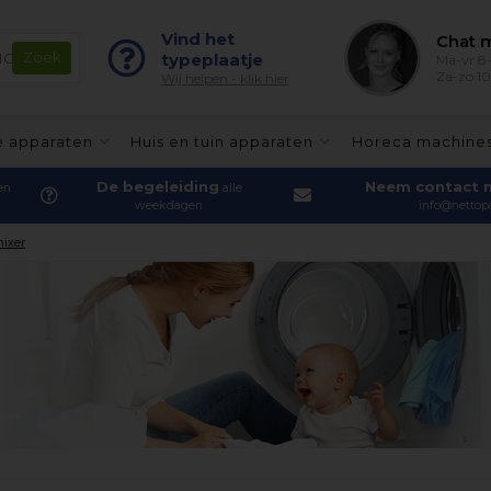
Vind het
Chat m
typeplaatje
Ma-vr 8-
Za-zo 10
Wij helpen - klik hier
e apparaten
Huis en tuin apparaten
Horeca machine
De begeleiding
Neem contact 
en
alle
weekdagen
info@nettopa
ixer