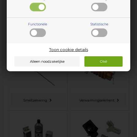
Functionele
Statistische
Schakelaar
Slang
Toon cookie details
Smeltzekering
Verwarmingselement