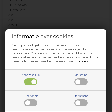
CLUBLINE
HB941AOPS
HBG961AO
K740
K741
KB741
KB741.64B
KB741.65
Informatie over cookies
KB741.66/B
KB741.73/A
Nettoparts.nl gebruiken cookies om onze
performance, reclames en klant ervaringen te
KB741.73/B
monitoren. Cookies worden ook gebruikt voor het
KB742
personaliseren van advertenties. Lees ons beleid voor
KB744
meer informatie over het beheren van
cookies
.
KBC741
KBG40
KBG741
Noodzakelijke
Marketing
KBGC982AO
KBGC982AO - 741.81
KBT741
KGBT741.02/A
Functionele
Statistische
Technivorm
onder andere…