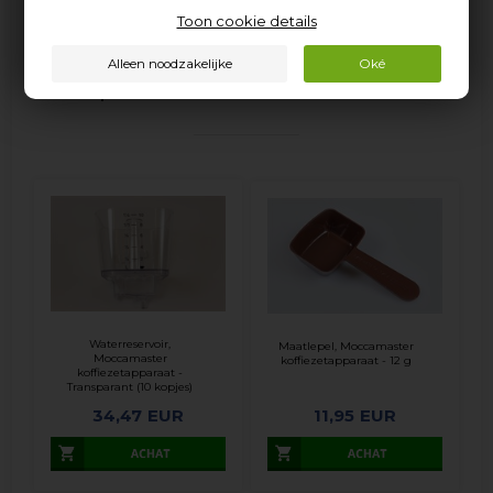
Toon cookie details
Populaire verwante items
Waterreservoir,
Maatlepel, Moccamaster
Moccamaster
koffiezetapparaat - 12 g
koffiezetapparaat -
Transparant (10 kopjes)
34,47
EUR
11,95
EUR