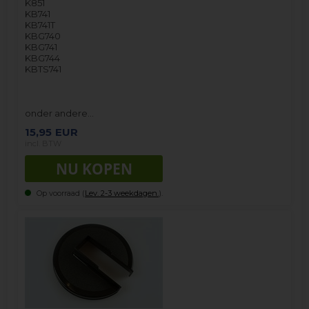
K851
KB741
KB741T
KBG740
KBG741
KBG744
KBTS741
onder andere…
15,95
EUR
incl. BTW
Op voorraad (
Lev. 2-3 weekdagen.
).