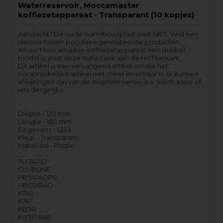
Waterreservoir, Moccamaster
koffiezetapparaat - Transparant (10 kopjes)
Aandacht ! De oude warmhoudplaat past NIET. Vind een
nieuwe tussen populaire gerelateerde producten.
Als uw Moccamaster-koffiezetapparaat een dubbel
model is, past deze watertank aan de rechterkant.
Dit artikel is een vervangend artikel omdat het
oorspronkelijke artikel niet meer leverbaar is. Er kunnen
afwijkingen zijn van de originele versie, b.v. vorm, kleur of
iets dergelijks.
Diepte - 120 mm
Lengte - 160 mm
Gegevens - 1,25 l
Kleur - Transparant
Materiaal - Plastic
741.74/AO
CLUBLINE
HB941AOPS
HBG961AO
K740
K741
KB741
KB741.64B