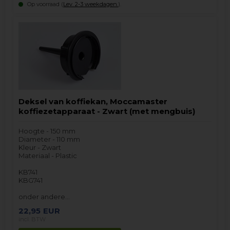
Op voorraad (
Lev. 2-3 weekdagen.
).
Deksel van koffiekan, Moccamaster
koffiezetapparaat - Zwart (met mengbuis)
Hoogte - 150 mm
Diameter - 110 mm
Kleur - Zwart
Materiaal - Plastic
KB741
KBG741
onder andere…
22,95
EUR
incl. BTW