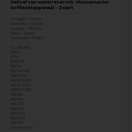
Deksel van waterreservoir, Moccamaster
koffiezetapparaat - Zwart
Hoogte - 25 mm
Breedte - 125 mm
Lengte - 155 mm
Kleur - Zwart
Materiaal - Plastic
CLUBLINE
K740
K741
K741.73
KB741
KB741.64B
KB741.65
KB741.66/B
KB741.73/A
KB741.73/B
KB742
KB744
KBC741
KBG40
KBG741
KBG744
KBT741
Technivorm