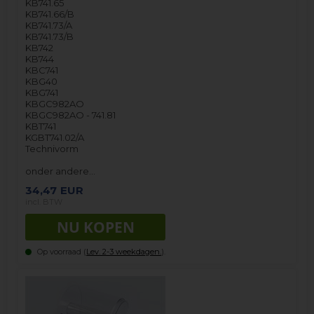
KB741.65
KB741.66/B
KB741.73/A
KB741.73/B
KB742
KB744
KBC741
KBG40
KBG741
KBGC982AO
KBGC982AO - 741.81
KBT741
KGBT741.02/A
Technivorm
onder andere…
34,47
EUR
incl. BTW
Op voorraad (
Lev. 2-3 weekdagen.
).