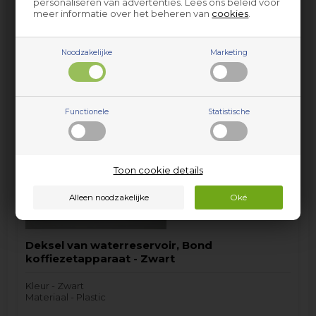
personaliseren van advertenties. Lees ons beleid voor
KB741T
meer informatie over het beheren van
cookies
.
onder andere…
19,95
EUR
Noodzakelijke
Marketing
incl. BTW
Op voorraad (
Lev. 2-3 weekdagen.
).
Functionele
Statistische
Toon cookie details
Deksel van waterreservoir, Bond
koffiezetapparaat - Zwart
Kleur - Zwart
Materiaal - Plastic