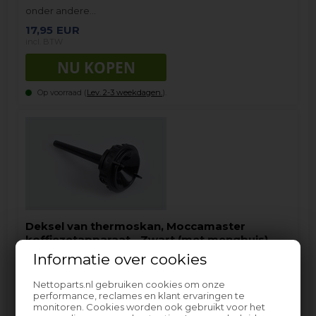
onder andere…
17,95
EUR
incl. BTW
Op voorraad (
Lev. 2-3 weekdagen.
).
Deksel van thermoskan, Moccamaster
koffiezetapparaat - Zwart (met mengbuis)
Informatie over cookies
Hoogte - 140 mm
Diameter - 65 mm
Nettoparts.nl gebruiken cookies om onze
Kleur - Zwart
performance, reclames en klant ervaringen te
Materiaal - Plastic
monitoren. Cookies worden ook gebruikt voor het