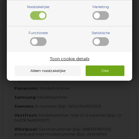
Husqvarna:
Productnummer of PNC-nr. (bijv.
Noodzakelijke
Marketing
911526224-03) eventueel met modelnummer (bijv.
LN78679W)
Iberna:
Modelnummer (H160INE) + Ident.nr. (2x8 cijfers,
bijv. 31000082 03452254)
Functionele
Statistische
Ikea:
Servicenummer (bijv. 858313116000) eventueel
met modelnummer (bijv. WA3773)
Indesit:
Modelnummer (bijv. AL149XEU) en
commercial code, bijv. 80225160200
Toon cookie details
LG Electronics:
Modelnummer.
Miele:
Modelnummer (bijv. W701). Mogelijk T-nr.
afgedrukt op het defecte onderdeel
Panasonic:
Modelnummer.
Samsung:
Modelnummer.
Siemens:
E-nummer (bijv. WXLM1451DN/01)
Vestfrost:
Modelnummer, met O-S nummer (bijv. O-
S405E54A1010107)
Whirlpool:
Servicenummer (bijv. 858313116000)
eventueel met modelnummer (bijv. AWM6110)