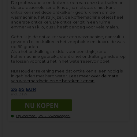
De professionele ontkalker is een van onze bestsellers in
de professionele serie. Er is bijna niets dat u niet kunt
ontkalken met deze ontkalker - gebruik hem om de
wasmachine, het strijkijzer, de koffiemachine of iets heel
anders te ontkalken. De ontkalker zit in een ruime
emmer van 1 kilo, dus u heeft genoeg voor vele malen.
Gebruik je de ontkalker voor een wasmachine, dan vult u
gewoon 1 dl ontkalker in het zeepbakje en draai u de was
op 60 graden.
Als u het ontkalkingsmiddel voor een strijkijzer of
koffiemachine gebruikt, dient u het ontkalkingsmiddel op
te lossen voordat u het in het waterreservoir doet.
NB! Houd er rekening mee dat ontkalken alleen nodig is
in gebieden met hard water.
Lees meer over de mate
van waterhardheid en de betekenis ervan
26,95
EUR
incl. BTW
Op voorraad (
Lev. 2-3 weekdagen.
).