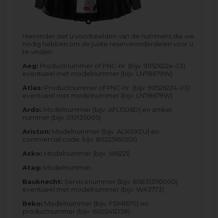
Hieronder ziet u voorbeelden van de nummers die we
nodig hebben om de juiste reserveonderdelen voor u
te vinden:
Aeg:
Productnummer of PNC-nr. (bijv. 911526224-03)
eventueel met modelnummer (bijv. LN78679W)
Atlas:
Productnummer of PNC-nr. (bijv. 911526224-03)
eventueel met modelnummer (bijv. LN78679W)
Ardo:
Modelnummer (bijv. AFL1506D) en artikel
nummer (bijv. 010135005)
Ariston:
Modelnummer (bijv. AL149XEU) en
commercial code, bijv. 80225160200
Asko:
Modelnummer (bijv. W6221)
Atag:
Modelnummer.
Bauknecht:
Servicenummer (bijv. 858313116000)
eventueel met modelnummer (bijv. WA3773)
Beko:
Modelnummer (bijv. FSM1670) en
productnummer (bijv. 6020412138)