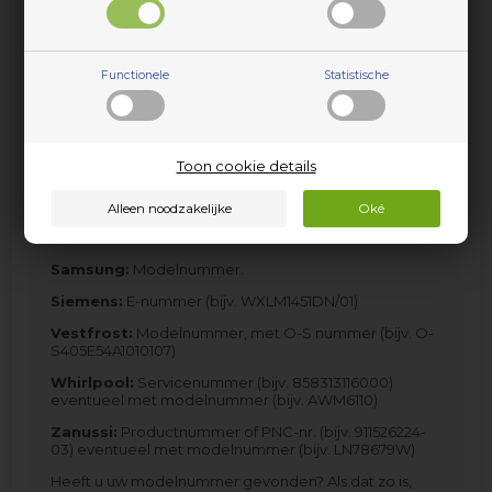
Iberna:
Modelnummer (H160INE) + Ident.nr. (2x8 cijfers,
bijv. 31000082 03452254)
Ikea:
Servicenummer (bijv. 858313116000) eventueel
met modelnummer (bijv. WA3773)
Functionele
Statistische
Indesit:
Modelnummer (bijv. AL149XEU) en
commercial code, bijv. 80225160200
LG Electronics:
Modelnummer.
Toon cookie details
Miele:
Modelnummer (bijv. W701). Mogelijk T-nr.
afgedrukt op het defecte onderdeel
Panasonic:
Modelnummer.
Samsung:
Modelnummer.
Siemens:
E-nummer (bijv. WXLM1451DN/01)
Vestfrost:
Modelnummer, met O-S nummer (bijv. O-
S405E54A1010107)
Whirlpool:
Servicenummer (bijv. 858313116000)
eventueel met modelnummer (bijv. AWM6110)
Zanussi:
Productnummer of PNC-nr. (bijv. 911526224-
03) eventueel met modelnummer (bijv. LN78679W)
Heeft u uw modelnummer gevonden? Als dat zo is,