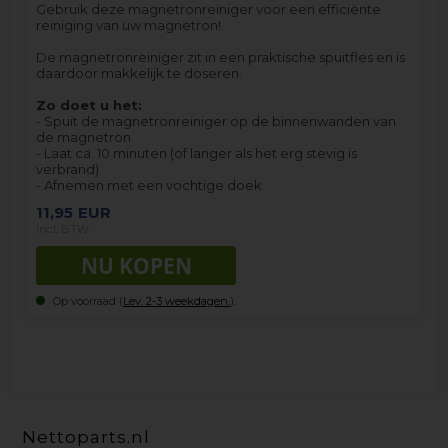
Gebruik deze magnetronreiniger voor een efficiënte
reiniging van uw magnetron!
De magnetronreiniger zit in een praktische spuitfles en is
daardoor makkelijk te doseren.
Zo doet u het:
- Spuit de magnetronreiniger op de binnenwanden van
de magnetron
- Laat ca. 10 minuten (of langer als het erg stevig is
verbrand)
- Afnemen met een vochtige doek
11,95
EUR
incl. BTW
Op voorraad (
Lev. 2-3 weekdagen.
).
Nettoparts.nl