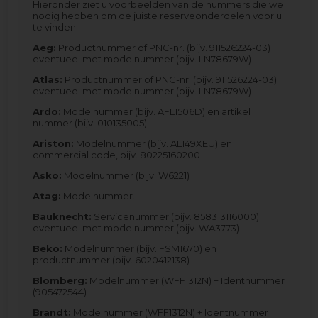
Hieronder ziet u voorbeelden van de nummers die we
nodig hebben om de juiste reserveonderdelen voor u
te vinden:
Aeg:
Productnummer of PNC-nr. (bijv. 911526224-03)
eventueel met modelnummer (bijv. LN78679W)
Atlas:
Productnummer of PNC-nr. (bijv. 911526224-03)
eventueel met modelnummer (bijv. LN78679W)
Ardo:
Modelnummer (bijv. AFL1506D) en artikel
nummer (bijv. 010135005)
Ariston:
Modelnummer (bijv. AL149XEU) en
commercial code, bijv. 80225160200
Asko:
Modelnummer (bijv. W6221)
Atag:
Modelnummer.
Bauknecht:
Servicenummer (bijv. 858313116000)
eventueel met modelnummer (bijv. WA3773)
Beko:
Modelnummer (bijv. FSM1670) en
productnummer (bijv. 6020412138)
Blomberg:
Modelnummer (WFF1312N) + Identnummer
(905472544)
Brandt:
Modelnummer (WFF1312N) + Identnummer